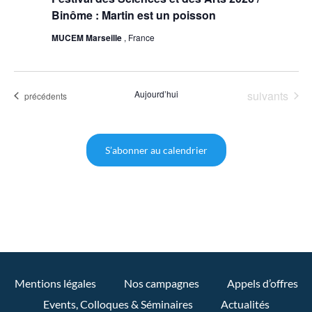
Binôme : Martin est un poisson
MUCEM Marseille
, France
Évènements
Aujourd’hui
suivants
Évènements
précédents
S’abonner au calendrier
Mentions légales
Nos campagnes
Appels d’offres
Events, Colloques & Séminaires
Actualités