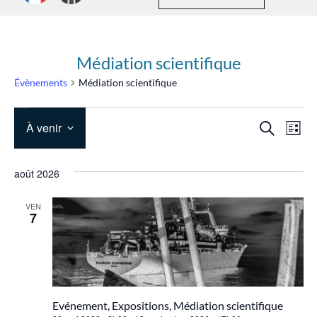
Médiation scientifique
Évènements
Médiation scientifique
Rech
Na
À venir
Recherche
Liste
de
et
Sélectionnez
une
vu
navig
août 2026
date.
Év
de
VEN
7
vues
Évèn
Evénement, Expositions, Médiation scientifique