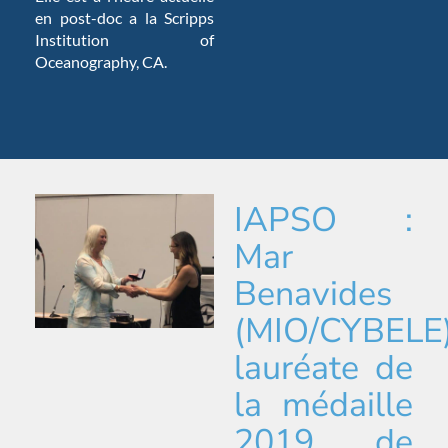
en post-doc a la Scripps
Institution of
Oceanography, CA.
IAPSO :
Mar
Benavides
(MIO/CYBELE
lauréate de
la médaille
2019 de