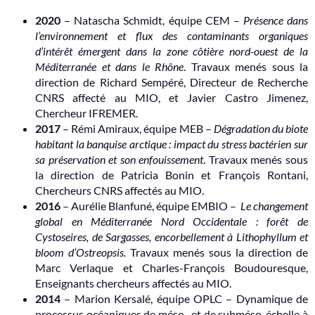
2020
– Natascha Schmidt, équipe CEM –
Présence dans
l’environnement et flux des contaminants organiques
d’intérêt émergent dans la zone côtière nord-ouest de la
Méditerranée et dans le Rhône
. Travaux menés sous la
direction de Richard Sempéré, Directeur de Recherche
CNRS affecté au MIO, et Javier Castro Jimenez,
Chercheur IFREMER.
2017
– Rémi Amiraux, équipe MEB –
Dégradation du biote
habitant la banquise arctique : impact du stress bactérien sur
sa préservation et son enfouissement
. Travaux menés sous
la direction de Patricia Bonin et François Rontani,
Chercheurs CNRS affectés au MIO.
2016
– Aurélie Blanfuné, équipe EMBIO –
Le changement
global en Méditerranée Nord Occidentale : forêt de
Cystoseires, de Sargasses, encorbellement à Lithophyllum et
bloom d’Ostreopsis.
Travaux menés sous la direction de
Marc Verlaque et Charles-François Boudouresque,
Enseignants chercheurs affectés au MIO.
2014
– Marion Kersalé, équipe OPLC – Dynamique de
processus océaniques de méso- et de subméso-échelle à