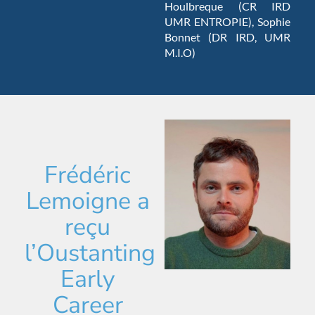
Houlbreque (CR IRD
UMR ENTROPIE), Sophie
Bonnet (DR IRD, UMR
M.I.O)
Frédéric
Lemoigne a
reçu
l’Oustanting
Early
Career