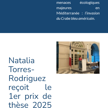
menaces écologiques
majeures en
Méditerranée :
l’invasion
du Crabe bleu américain
.
Natalia
Torres-
Rodriguez
reçoit le
1er prix de
thèse 2025