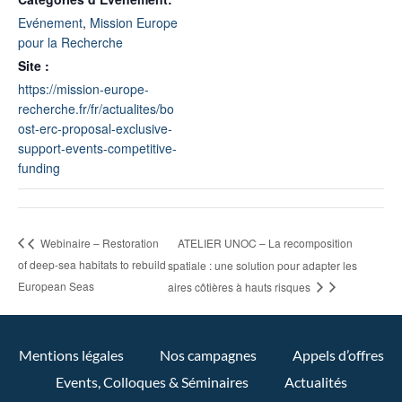
Evénement
,
Mission Europe
pour la Recherche
Site :
https://mission-europe-
recherche.fr/fr/actualites/bo
ost-erc-proposal-exclusive-
support-events-competitive-
funding
ATELIER UNOC – La recomposition
Webinaire – Restoration
of deep-sea habitats to rebuild
spatiale : une solution pour adapter les
European Seas
aires côtières à hauts risques
Mentions légales
Nos campagnes
Appels d’offres
Events, Colloques & Séminaires
Actualités