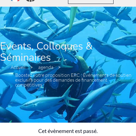
Events, Colloques &
Séminaires
Accueil
>
agenda
>
Boostez votre proposition ERC : Événements de soutien
exclusifs pour des demandes de financement
compétitives
Cet évènement est passé.