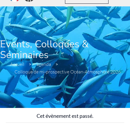
Events, Colloques &
Séminaires
Accueil
>
agenda
>
Colloque de mi-prospective Océan-Atmosphère 2026
Cet évènement est passé.