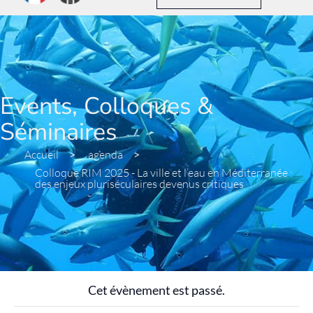
Events, Colloques &
Séminaires
Accueil
>
agenda
>
Colloque RIM 2025 - La ville et l’eau en Méditerranée :
des enjeux pluriséculaires devenus critiques
Cet évènement est passé.