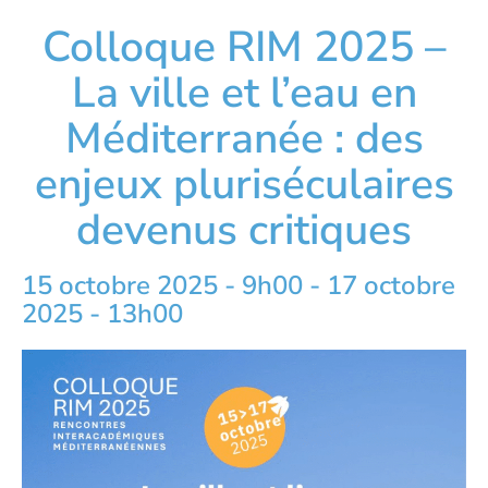
Colloque RIM 2025 –
La ville et l’eau en
Méditerranée : des
enjeux pluriséculaires
devenus critiques
15 octobre 2025 - 9h00
-
17 octobre
2025 - 13h00