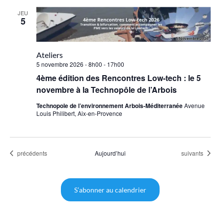
JEU
5
Ateliers
5 novembre 2026 - 8h00
-
17h00
4ème édition des Rencontres Low-tech : le 5
novembre à la Technopôle de l’Arbois
Technopole de l’environnement Arbois-Méditerranée
Avenue
Louis Philibert, Aix-en-Provence
Évènements
Évènements
précédents
Aujourd’hui
suivants
S’abonner au calendrier