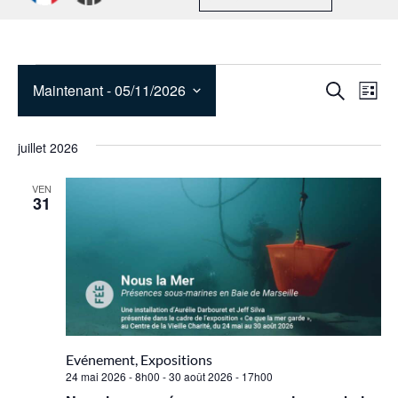
Rech
Na
Maintenant
 - 
05/11/2026
Recherche
Liste
de
et
Sélectionnez
une
vu
navig
juillet 2026
date.
Év
de
VEN
31
vues
Évèn
Evénement, Expositions
24 mai 2026 - 8h00
-
30 août 2026 - 17h00