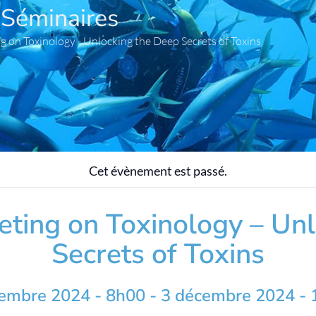
 Séminaires
g on Toxinology - Unlocking the Deep Secrets of Toxins
Cet évènement est passé.
ting on Toxinology – Un
Secrets of Toxins
embre 2024 - 8h00
-
3 décembre 2024 -