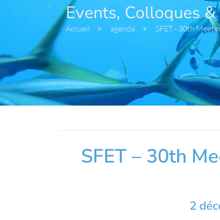
Events, Colloques &
Accueil
>
agenda
>
SFET - 30th Meetin
SFET – 30th Mee
2 déc