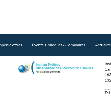
ppels d’offres
Events, Colloques & Séminaires
Actualité
Ins
Cam
163
132
– –
Tel