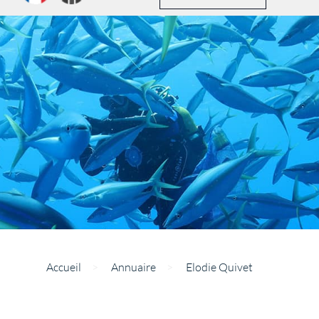
Accueil
>
Annuaire
>
Elodie Quivet