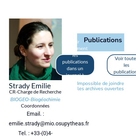
Publications
Voir
uniquement
les
Voir toute
publications
les
dans un
publicatio
journal à
comité de
Impossible de joindre
Strady Emilie
lecture
les archives ouvertes
CR-Charge de Recherche
BIOGEO-Biogéochimie
Coordonnées
Email. :
emilie.strady@mio.osupytheas.fr
Tel. : +33-(0)4-