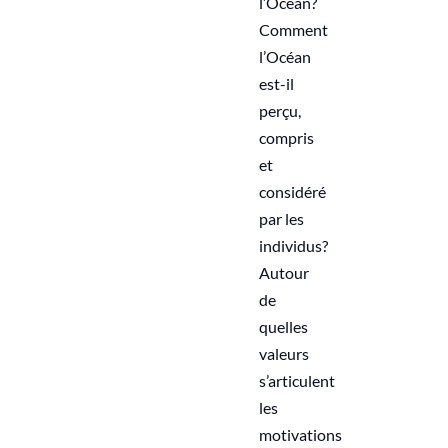
l’Océan?
Comment
l’Océan
est-il
perçu,
compris
et
considéré
par les
individus?
Autour
de
quelles
valeurs
s’articulent
les
motivations