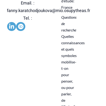
d’étude:
Email. :
France
fanny.karatchodjoukova@mio.osupytheas.fr
Questions
Tel. :
de
recherche
Quelles
connaissances
et quels
symboles
mobilise-
t-on
pour
penser,
ou pour
parler,
de