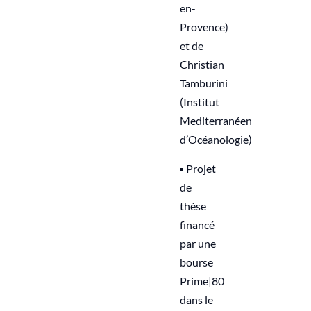
en-
Provence)
et de
Christian
Tamburini
(Institut
Mediterranéen
d’Océanologie)
▪︎ Projet
de
thèse
financé
par une
bourse
Prime|80
dans le