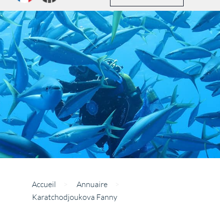
Accueil
>
Annuaire
>
Karatchodjoukova Fanny