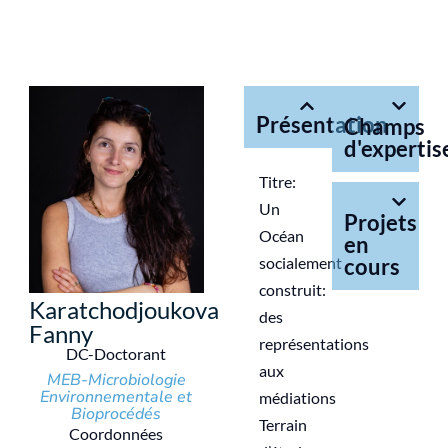
Présentation
Champs
d'expertis
Titre:
Un
Projets
Océan
en
socialement
cours
construit:
Karatchodjoukova
des
Fanny
représentations
DC-Doctorant
aux
MEB-Microbiologie
Environnementale et
médiations
Bioprocédés
Terrain
Coordonnées