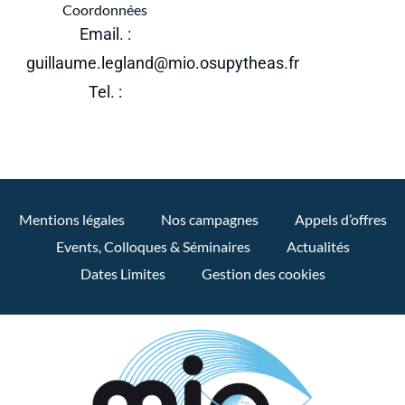
Coordonnées
Email. :
guillaume.legland@mio.osupytheas.fr
Tel. :
Mentions légales
Nos campagnes
Appels d’offres
Events, Colloques & Séminaires
Actualités
Dates Limites
Gestion des cookies