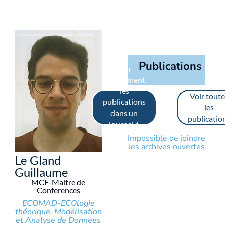
Publications
Voir
uniquement
les
Voir toute
publications
les
dans un
publicatio
journal à
comité de
Impossible de joindre
lecture
les archives ouvertes
Le Gland
Guillaume
MCF-Maitre de
Conferences
ECOMAD-ECOlogie
théorique, Modélisation
et Analyse de Données