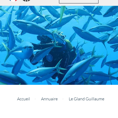
Accueil
>
Annuaire
>
Le Gland Guillaume