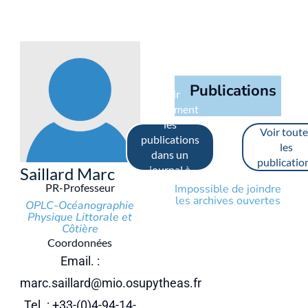
Publications
Voir
uniquement
les
Voir toute
publications
les
dans un
publicatio
journal à
Saillard Marc
comité de
PR-Professeur
Impossible de joindre
lecture
les archives ouvertes
OPLC-Océanographie
Physique Littorale et
Côtière
Coordonnées
Email. :
marc.saillard@mio.osupytheas.fr
Tel. : +33-(0)4-94-14-