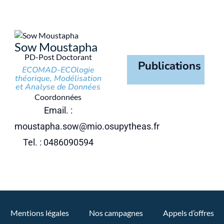
Sow Moustapha
PD-Post Doctorant
Publications
ECOMAD-ECOlogie
théorique, Modélisation
et Analyse de Données
Coordonnées
Email. :
moustapha.sow@mio.osupytheas.fr
Tel. : 0486090594
Mentions légales
Nos campagnes
Appels d’offres