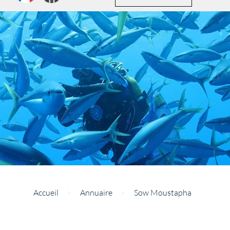
Accueil
>
Annuaire
>
Sow Moustapha