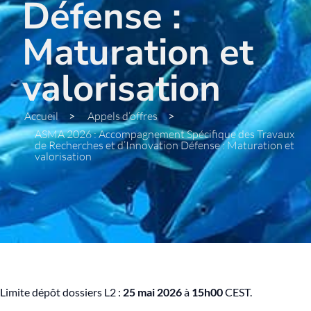
Défense :
Maturation et
valorisation
Accueil
>
Appels d’offres
>
ASMA 2026 : Accompagnement Spécifique des Travaux
de Recherches et d’Innovation Défense : Maturation et
valorisation
Limite dépôt dossiers L2 :
25 mai 2026
à
15h00
CEST.