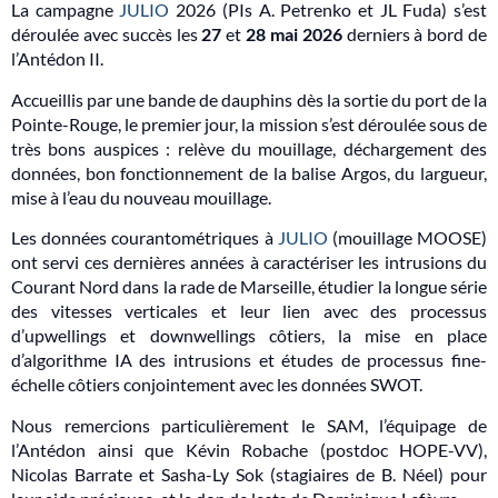
La campagne
JULIO
2026 (PIs A. Petrenko et JL Fuda) s’est
déroulée avec succès les
27
et
28 mai 2026
derniers à bord de
l’Antédon II.
Accueillis par une bande de dauphins dès la sortie du port de la
Pointe-Rouge, le premier jour, la mission s’est déroulée sous de
très bons auspices : relève du mouillage, déchargement des
données, bon fonctionnement de la balise Argos, du largueur,
mise à l’eau du nouveau mouillage.
Les données courantométriques à
JULIO
(mouillage MOOSE)
ont servi ces dernières années à caractériser les intrusions du
Courant Nord dans la rade de Marseille, étudier la longue série
des vitesses verticales et leur lien avec des processus
d’upwellings et downwellings côtiers, la mise en place
d’algorithme IA des intrusions et études de processus fine-
échelle côtiers conjointement avec les données SWOT.
Nous remercions particulièrement le SAM, l’équipage de
l’Antédon ainsi que Kévin Robache (postdoc HOPE-VV),
Nicolas Barrate et Sasha-Ly Sok (stagiaires de B. Néel) pour