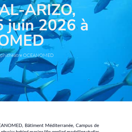
DAL-ARIZO,
5 juin 2026 à
NOMED
 – Amphithéâtre OCEANOMED
 OCEANOMED, Bâtiment Méditerranée, Campus de
 physics behind marine life: applied modelling studies