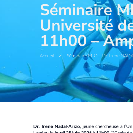
Séminaire M
Université d
11h00 – Am
Accueil
>
Séminaire MIO – Dr. Irene NAD
Dr. Irene Nadal-Arizo
, jeune chercheuse à l’
Luminy, le
jeudi 25 juin 2026
à
11h00
(30 min de 