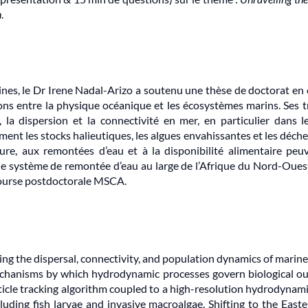
n
.
nes, le Dr Irene Nadal-Arizo a soutenu une thèse de doctorat en 
ions entre la physique océanique et les écosystèmes marins. Ses tr
la dispersion et la connectivité en mer, en particulier dans 
mment les stocks halieutiques, les algues envahissantes et les déc
re, aux remontées d’eau et à la disponibilité alimentaire peuven
e système de remontée d’eau au large de l’Afrique du Nord-Ouest
bourse postdoctorale MSCA.
ping the dispersal, connectivity, and population dynamics of marin
echanisms by which hydrodynamic processes govern biological ou
rticle tracking algorithm coupled to a high-resolution hydrodynam
cluding fish larvae and invasive macroalgae. Shifting to the Eas