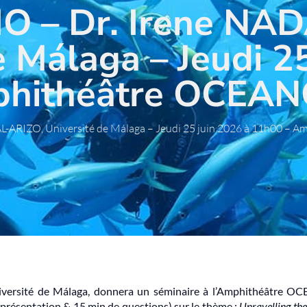
IO – Dr. Irene NA
e Málaga – Jeudi 2
phithéâtre OCEA
AL-ARIZO, Université de Málaga – Jeudi 25 juin 2026 à 11h00
Université de Málaga, donnera un séminaire à l’Amphithéâtre
présentation & 15 min de questions) sur le thème :
Unravelling the