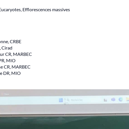
 Eucaryotes, Efflorescences massives
onne, CRBE
 Cirad
eur CR, MARBEC
 PR, MIO
èse CR, MARBEC
se DR, MIO