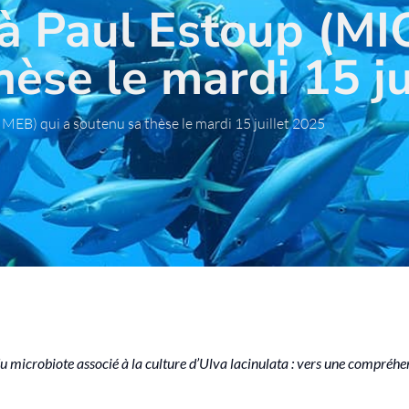
s à Paul Estoup (M
hèse le mardi 15 ju
 MEB) qui a soutenu sa thèse le mardi 15 juillet 2025
 du microbiote associé à la culture d’Ulva lacinulata : vers une compréhe