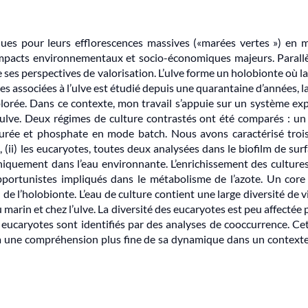
es pour leurs efflorescences massives («marées vertes ») en mili
impacts environnementaux et socio-économiques majeurs. Parallèl
de ses perspectives de valorisation. L’ulve forme un holobionte o
ries associées à l’ulve est étudié depuis une quarantaine d’années, 
lorée. Dans ce contexte, mon travail s’appuie sur un système exp
’ulve. Deux régimes de culture contrastés ont été comparés : un
 urée et phosphate en mode batch. Nous avons caractérisé tro
(ii) les eucaryotes, toutes deux analysées dans le biofilm de surface
uniquement dans l’eau environnante. L’enrichissement des cultu
portunistes impliqués dans le métabolisme de l’azote. Un core
 de l’holobionte. L’eau de culture contient une large diversité de
 marin et chez l’ulve. La diversité des eucaryotes est peu affectée 
es eucaryotes sont identifiés par des analyses de cooccurrence. C
e à une compréhension plus fine de sa dynamique dans un context