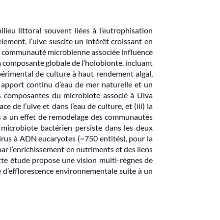
eu littoral souvent liées à l’eutrophisation
ement, l’ulve suscite un intérêt croissant en
ù la communauté microbienne associée influence
la composante globale de l’holobionte, incluant
érimental de culture à haut rendement algal,
 apport continu d’eau de mer naturelle et un
is composantes du microbiote associé à Ulva
 de l’ulve et dans l’eau de culture, et (iii) la
res a un effet de remodelage des communautés
 microbiote bactérien persiste dans les deux
 virus à ADN eucaryotes (~750 entités), pour la
par l’enrichissement en nutriments et des liens
ette étude propose une vision multi-règnes de
e d’efflorescence environnementale suite à un