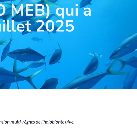
IO MEB) qui a
illet 2025
nsion multi-règnes de l’holobionte ulve.