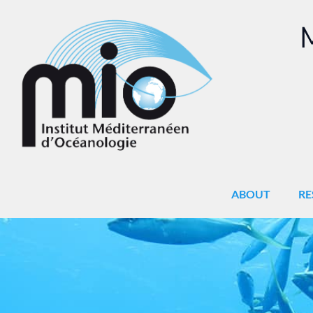
M
ABOUT
RE