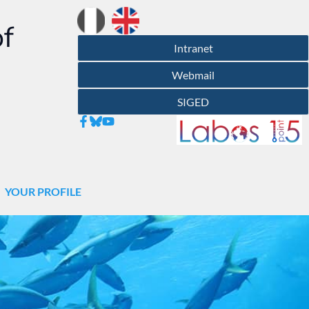
of
Intranet
Webmail
SIGED
YOUR PROFILE