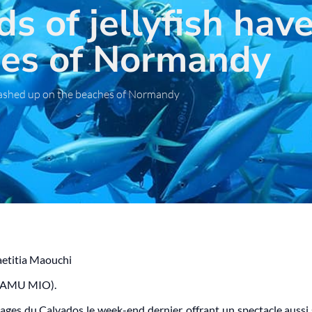
s of jellyfish hav
hes of Normandy
washed up on the beaches of Normandy
Laetitia Maouchi
t (AMU MIO).
ages du Calvados le week-end dernier, offrant un spectacle aussi 