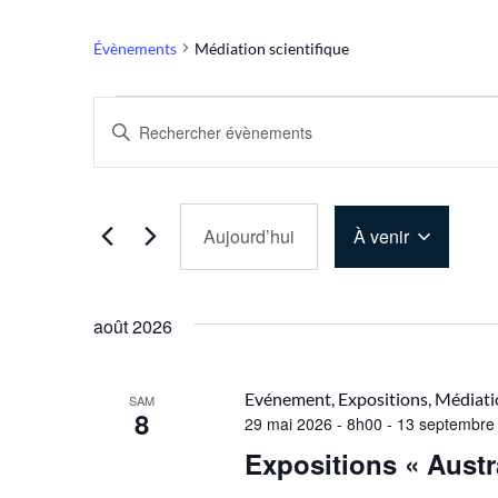
Évènements
Médiation scientifique
Recherche
Saisir
mot-
et
clé.
Rechercher
navigation
Évènements
par
de
mot-
Aujourd’hui
À venir
clé.
vues
Sélectionnez
une
Évènements
date.
août 2026
Evénement, Expositions, Médiatio
SAM
8
29 mai 2026 - 8h00
-
13 septembre
Expositions « Austr