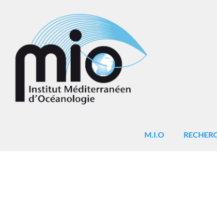
M.I.O
RECHER