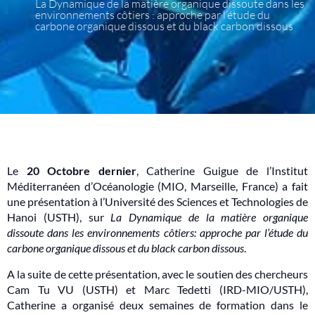
La Dynamique de la matière organique dissoute dans les
environnements côtiers : approche par l’étude du
carbone organique dissous et du black carbon dissous
Le
20 Octobre dernier
, Catherine Guigue de l’Institut
Méditerranéen d’Océanologie (MIO, Marseille, France) a fait
une présentation à l’Université des Sciences et Technologies de
Hanoi (USTH), sur
La Dynamique de la matière organique
dissoute dans les environnements côtiers: approche par l’étude du
carbone organique dissous et du black carbon dissous
.
A la suite de cette présentation, avec le soutien des chercheurs
Cam Tu VU (USTH) et Marc Tedetti (IRD-MIO/USTH),
Catherine a organisé deux semaines de formation dans le