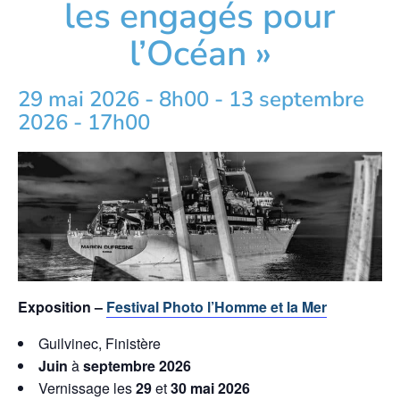
les engagés pour
l’Océan »
29 mai 2026 - 8h00
-
13 septembre
2026 - 17h00
Exposition –
Festival Photo l’Homme et la Mer
Guilvinec, Finistère
Juin
à
septembre 2026
Vernissage les
29
et
30 mai 2026