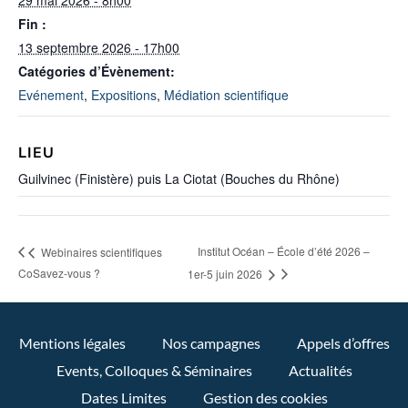
Fin :
13 septembre 2026 - 17h00
Catégories d’Évènement:
Evénement
,
Expositions
,
Médiation scientifique
LIEU
Guilvinec (Finistère) puis La Ciotat (Bouches du Rhône)
Institut Océan – École d’été 2026 –
Webinaires scientifiques
CoSavez-vous ?
1er-5 juin 2026
Mentions légales
Nos campagnes
Appels d’offres
Events, Colloques & Séminaires
Actualités
Dates Limites
Gestion des cookies